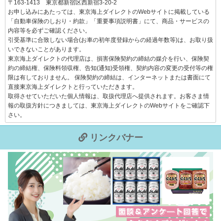
〒163-1413 東京都新宿区西新宿3-20-2
お申し込みにあたっては、東京海上ダイレクトのWebサイトに掲載している
「自動車保険のしおり・約款」「重要事項説明書」にて、商品・サービスの
内容等を必ずご確認ください。
引受基準に合致しない場合(お車の初年度登録からの経過年数等)は、お取り扱
いできないことがあります。
東京海上ダイレクトの代理店は、損害保険契約の締結の媒介を行い、保険契
約の締結権、保険料領収権、告知(通知)受領権、契約内容の変更の受付等の権
限は有しておりません。 保険契約の締結は、インターネットまたは書面にて
直接東京海上ダイレクトと行っていただきます。
取得させていただいた個人情報は、取扱代理店へ提供されます。お客さま情
報の取扱方針につきましては、東京海上ダイレクトのWebサイトをご確認下
さい。
リンクバナー